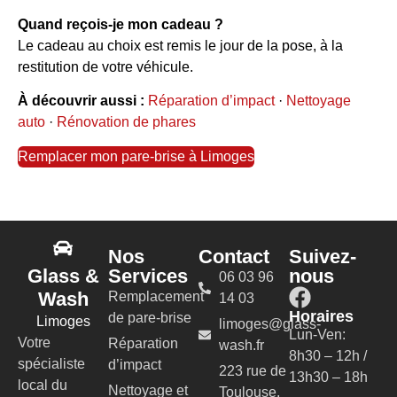
Quand reçois-je mon cadeau ?
Le cadeau au choix est remis le jour de la pose, à la
restitution de votre véhicule.
À découvrir aussi :
Réparation d’impact
·
Nettoyage
auto
·
Rénovation de phares
Remplacer mon pare-brise à Limoges
Nos
Contact
Suivez-
Glass &
Services
nous
06 03 96
Wash
Remplacement
14 03
Horaires
de pare-brise
Limoges
limoges@glass-
Lun-Ven:
Votre
Réparation
wash.fr
8h30 – 12h /
spécialiste
d’impact
223 rue de
13h30 – 18h
local du
Nettoyage et
Toulouse,