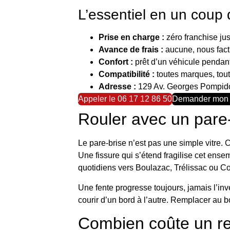
L’essentiel en un coup 
Prise en charge :
zéro franchise jus
Avance de frais :
aucune, nous fact
Confort :
prêt d’un véhicule pendant 
Compatibilité :
toutes marques, tou
Adresse :
129 Av. Georges Pompid
Appeler le 06 17 12 86 50
Demander mon d
Rouler avec un pare-
Le pare-brise n’est pas une simple vitre. Co
Une fissure qui s’étend fragilise cet ensem
quotidiens vers Boulazac, Trélissac ou Co
Une fente progresse toujours, jamais l’inver
courir d’un bord à l’autre. Remplacer au
Combien coûte un re